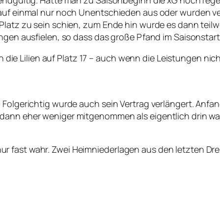
 endgültig. Hatte man zu Saisonbeginn die xG noch re
 auf einmal nur noch Unentschieden aus oder wurden ver
Platz zu sein schien, zum Ende hin wurde es dann teilwe
ungen ausfielen, so dass das große Pfand im Saisonstar
gen die Lilien auf Platz 17 – auch wenn die Leistungen ni
 Folgerichtig wurde auch sein Vertrag verlängert. Anfa
 dann eher weniger mitgenommen als eigentlich drin w
 fast wahr. Zwei Heimniederlagen aus den letzten Drei