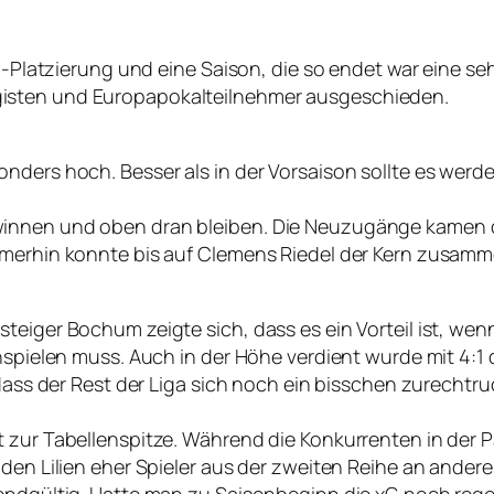
op-Platzierung und eine Saison, die so endet war eine s
isten und Europapokalteilnehmer ausgeschieden.
nders hoch. Besser als in der Vorsaison sollte es werd
winnen und oben dran bleiben. Die Neuzugänge kamen d
Immerhin konnte bis auf Clemens Riedel der Kern zusa
steiger Bochum zeigte sich, dass es ein Vorteil ist, w
inspielen muss. Auch in der Höhe verdient wurde mit 4:1
dass der Rest der Liga sich noch ein bisschen zurechtruc
t zur Tabellenspitze. Während die Konkurrenten in der
den Lilien eher Spieler aus der zweiten Reihe an andere 