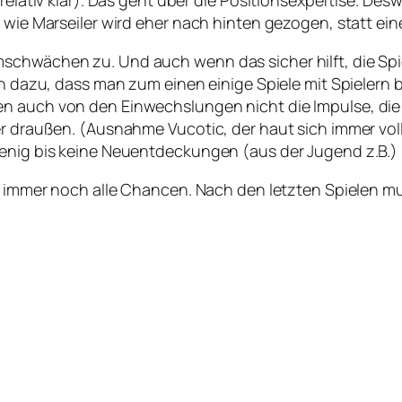
relativ klar). Das geht über die Positionsexpertise. Desw
r wie Marseiler wird eher nach hinten gezogen, statt ei
mschwächen zu. Und auch wenn das sicher hilft, die Sp
h dazu, dass man zum einen einige Spiele mit Spielern be
n auch von den Einwechslungen nicht die Impulse, die 
r draußen. (Ausnahme Vucotic, der haut sich immer volle
wenig bis keine Neuentdeckungen (aus der Jugend z.B.)
ar immer noch alle Chancen. Nach den letzten Spielen m