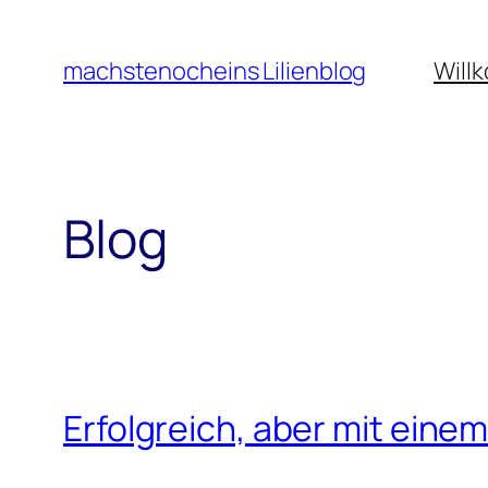
Zum
Inhalt
machstenocheins Lilienblog
Will
springen
Blog
Erfolgreich, aber mit eine