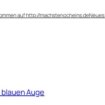
kommen auf http://machstenocheins.de
Neues 
m blauen Auge