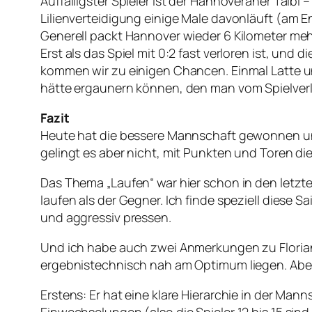
Auffälligster Spieler ist der Hannoveraner Taibi
Lilienverteidigung einige Male davonläuft (am En
Generell packt Hannover wieder 6 Kilometer mehr 
Erst als das Spiel mit 0:2 fast verloren ist, und
kommen wir zu einigen Chancen. Einmal Latte u
hätte ergaunern können, den man vom Spielverla
Fazit
Heute hat die bessere Mannschaft gewonnen und d
gelingt es aber nicht, mit Punkten und Toren di
Das Thema „Laufen“ war hier schon in den letzten
laufen als der Gegner. Ich finde speziell diese
und aggressiv pressen.
Und ich habe auch zwei Anmerkungen zu Florian 
ergebnistechnisch nah am Optimum liegen. Aber 
Erstens: Er hat eine klare Hierarchie in der Man