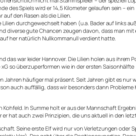
 – offensichtlich nicht mal Stammspieler – der speziell 
de des Spiels wird er 14,5 Kilometer gelaufen sein – ei
auf den Rasen als die Lilien.
 die Lilien durchgewechselt haben (u.a. Bader auf links a
nd diverse gute Chancen zeugen davon, dass man mit e
uf her natürlich Nullkommanull verdient hatte.
as war leider Hannover. Die Lilien holen aus ihrem Pot
e xG so überzuperformen wie in der ersten Saisonhälfte
 Jahren häufiger mal präsent. Seit Jahren gibt es nur w
 Saison auch auffällig, dass wir besonders dann Proble
Kohfeld. In Summe holt er aus der Mannschaft Ergebnis
er hat auch zwei Prinzipien, die uns aktuell in den le
nschaft. Seine erste Elf wird nur von Verletzungen oder