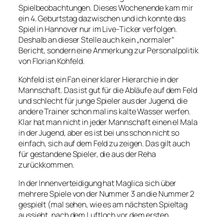
Spielbeobachtungen. Dieses Wochenende kam mir
ein 4. Geburtstag dazwischen und ich konnte das
Spiel in Hannover nur im Live-Ticker verfolgen.
Deshalb an dieser Stelle auch kein „normaler“
Bericht, sondern eine Anmerkung zur Personalpolitik
von Florian Kohfeld.
Kohfeld ist ein Fan einer klarer Hierarchie in der
Mannschaft. Das ist gut für die Abläufe auf dem Feld
und schlecht für junge Spieler aus der Jugend, die
andere Trainer schon mal ins kalte Wasser werfen.
Klar hat man nicht in jeder Mannschaft einen el Mala
in der Jugend, aber es ist bei uns schon nicht so
einfach, sich auf dem Feld zu zeigen. Das gilt auch
für gestandene Spieler, die aus der Reha
zurückkommen.
In der Innenverteidigung hat Maglica sich über
mehrere Spiele von der Nummer 3 an die Nummer 2
gespielt (mal sehen, wie es am nächsten Spieltag
aussieht, nach dem Luftloch vor dem ersten