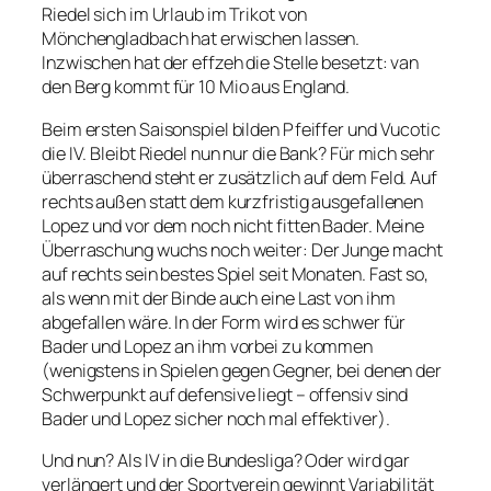
Riedel sich im Urlaub im Trikot von
Mönchengladbach hat erwischen lassen.
Inzwischen hat der effzeh die Stelle besetzt: van
den Berg kommt für 10 Mio aus England.
Beim ersten Saisonspiel bilden Pfeiffer und Vucotic
die IV. Bleibt Riedel nun nur die Bank? Für mich sehr
überraschend steht er zusätzlich auf dem Feld. Auf
rechts außen statt dem kurzfristig ausgefallenen
Lopez und vor dem noch nicht fitten Bader. Meine
Überraschung wuchs noch weiter: Der Junge macht
auf rechts sein bestes Spiel seit Monaten. Fast so,
als wenn mit der Binde auch eine Last von ihm
abgefallen wäre. In der Form wird es schwer für
Bader und Lopez an ihm vorbei zu kommen
(wenigstens in Spielen gegen Gegner, bei denen der
Schwerpunkt auf defensive liegt – offensiv sind
Bader und Lopez sicher noch mal effektiver).
Und nun? Als IV in die Bundesliga? Oder wird gar
verlängert und der Sportverein gewinnt Variabilität