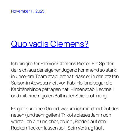
November 11, 2025
Quo vadis Clemens?
Ich bin großer Fan von Clemens Riedel. Ein Spieler,
der sich aus der eigenen Jugend kommend so stark
in unserem Team etabliert hat, dass er in der letzten
Saison in Abwesenheit von Fabi Holland sogar die
Kapitänsbinde getragen hat. Hinten stabil, schnell
und mit einem guten Ball in der Spieleröffnung.
Es gibt nur einen Grund, warum ich mit dem Kauf des
neuen (und sehr geilen) Trikots dieses Jahr noch
warte: Ich bin unsicher, ob ich „Riedel“ auf den
Rücken flocken lassen soll. Sein Vertrag läuft