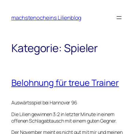
Zum
Inhalt
machstenocheins Lilienblog
springen
Kategorie:
Spieler
Belohnung für treue Trainer
Auswärtsspiel bei Hannover 96
Die Lilien gewinnen 3:2 in letzter Minute in einem
offenen Schlagabtausch mit einem guten Gegner.
Der November meint es nicht gut mit mir und meinen