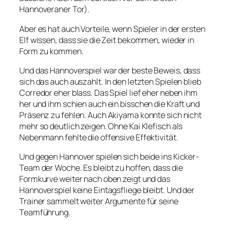
Hannoveraner Tor).
Aber es hat auch Vorteile, wenn Spieler in der ersten
Elf wissen, dass sie die Zeit bekommen, wieder in
Form zu kommen.
Und das Hannoverspiel war der beste Beweis, dass
sich das auch auszahlt. In den letzten Spielen blieb
Corredor eher blass. Das Spiel lief eher neben ihm
her und ihm schien auch ein bisschen die Kraft und
Präsenz zu fehlen. Auch Akiyama konnte sich nicht
mehr so deutlich zeigen. Ohne Kai Klefisch als
Nebenmann fehlte die offensive Effektivität.
Und gegen Hannover spielen sich beide ins Kicker-
Team der Woche. Es bleibt zu hoffen, dass die
Formkurve weiter nach oben zeigt und das
Hannoverspiel keine Eintagsfliege bleibt. Und der
Trainer sammelt weiter Argumente für seine
Teamführung.