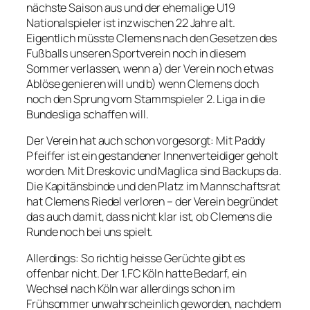
nächste Saison aus und der ehemalige U19
Nationalspieler ist inzwischen 22 Jahre alt.
Eigentlich müsste Clemens nach den Gesetzen des
Fußballs unseren Sportverein noch in diesem
Sommer verlassen, wenn a) der Verein noch etwas
Ablöse genieren will und b) wenn Clemens doch
noch den Sprung vom Stammspieler 2. Liga in die
Bundesliga schaffen will.
Der Verein hat auch schon vorgesorgt: Mit Paddy
Pfeiffer ist ein gestandener Innenverteidiger geholt
worden. Mit Dreskovic und Maglica sind Backups da.
Die Kapitänsbinde und den Platz im Mannschaftsrat
hat Clemens Riedel verloren – der Verein begründet
das auch damit, dass nicht klar ist, ob Clemens die
Runde noch bei uns spielt.
Allerdings: So richtig heisse Gerüchte gibt es
offenbar nicht. Der 1.FC Köln hatte Bedarf, ein
Wechsel nach Köln war allerdings schon im
Frühsommer unwahrscheinlich geworden, nachdem