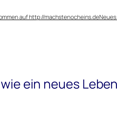
kommen auf http://machstenocheins.de
Neues 
t wie ein neues Lebe